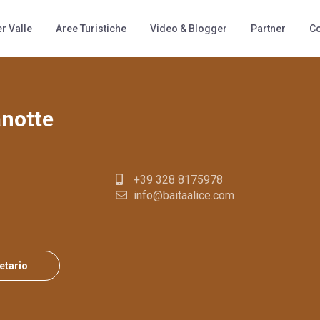
titudine
Tipologia
r Valle
Aree Turistiche
Video & Blogger
Partner
Co
anotte
+39 328 8175978
info@baitaalice.com
ietario