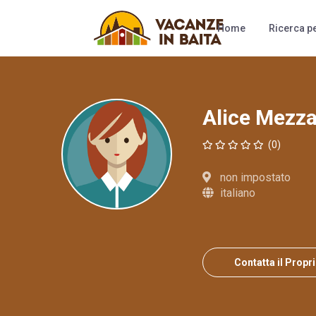
Camere
Al
Home
Ricerca pe
Alice Mezz
(0)
non impostato
italiano
Contatta il Propr