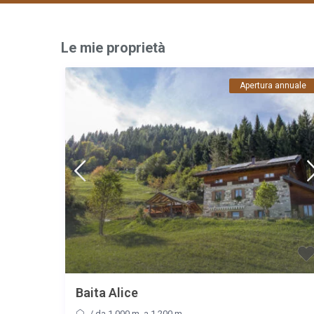
Le mie proprietà
Apertura annuale
Baita Alice
/
da 1.000 m. a 1.200 m.