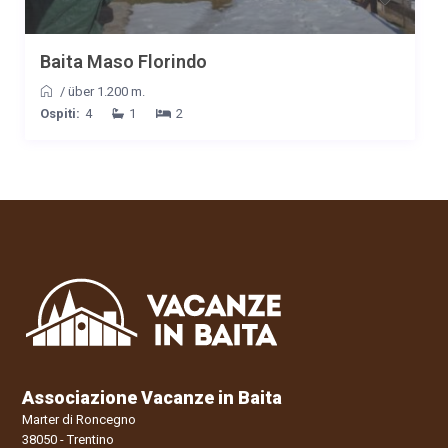
Baita Maso Florindo
/
über 1.200 m.
Ospiti:
4
1
2
Associazione Vacanze in Baita
Marter di Roncegno
38050 - Trentino