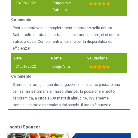
13/08/2022
Ruggiero e
Caterina
Commento
Posto incantevole e completamente immerso nella natura.
Baita molto curata nei dettagli e super accogliente, ci si sente
subito a casa. Complimenti a Tiziano per la disponibilità ed
efficienza!
Data
Nome
Valutazione
21/06/2022
Diego Vita
Commento
Siamo una famiglia con due ragazzini ed abbiamo passato una
bellissima settimana al maso Ghimpel, la posizione è molto
panoramica, a circa 1600 metri di altitudine, ovviamente
tranquillissimo e circondato dai boschi. Il maso è nuovo e
curato nei particolari che rievocano il passato ma allo stesso
tempo ci sono tutte le comodità che abbiamo a casa...Tiziano, il
proprietario ci ha insegnato addirittura a fare lo sciroppo di
I nostri Sponsor
sambuco ed altre ricette locali! Un peccato tornare...un