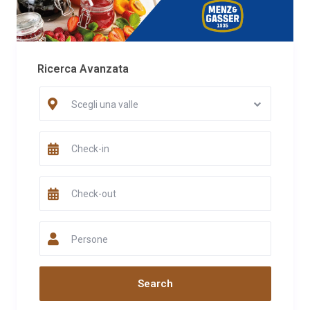
paradiso...
Data
Nome
Valutazione
13/01/2022
Enrico
Commento
Ricerca Avanzata
Posto magnifico pieno di magia, vista strepitosa, adatto per una
vacanza a contatto con la natura. Proprietario molto disponibile
Scegli una valle
Data
Nome
Valutazione
05/09/2021
Giuseppe Gullotta
Commento
Maso spettacolare, immerso nel bosco, ma con tutti i comfort,
panorama mozzafiato, e Tiziano è un ospite eccezionale,
accoglienza ottima!
Data
Nome
Valutazione
Persone
20/07/2021
Laura
Capobianco
Commento
Una sola parola per descrivere questo maso e il nostro