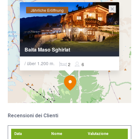
Jährliche Eröffnung
Baita Maso Sghirlat
/ über 1.200 m.
2
6
Recensioni dei Clienti
Data
Nome
Valutazione