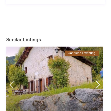
soggiorno: FAVOLOSO !!! Inanzitutto il maso è molto bello,
dotato di tutte le comodità (lavastoviglie, frigo, lavatrice,
televisore, riscaldamento autonomo, culla per i bimbi, etc),
grande, decorato con cura, con un bel giardino con l'orto e pure
un fontanino. Ci siamo sentiti come a casa, anzi, come in
paradiso ! Il proprietario, il signor Tiziano è una persona
incredibile, ci ha coccolati come mai, ci ha portato
Similar Listings
regolarmente delle delizie da mangiare, ci ha fatto fare delle
attività interessanti come un corso di cucina o la raccolta di
Jährliche Eröffnung
funghi, sempre disponibile e molto gentile !!! Sono più di 30 anni
che vengo in vacanza ogni anno a Cogolo, di solito soggiorno
nel mio appartamentino (timesharing) ma quest'anno ho deciso
di soggiornare in questo maso. E stata un'ottima decisione !!!
Pace, natura, tranquillità e tutte le comodità, cosa chiedere di
più?