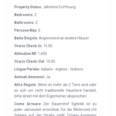
passato, con arredi originali, stube e stufa sono datati
Property Status:
Jährliche Eröffnung
1830 cosi come alcuni mobili, dotato di barbecue,
giardino e posto auto riservato sia presso i masi che
Bedrooms:
2
nella parte alta del bosco che circonda l’intero piccolo
Bathrooms:
2
borgo.
Persone Max:
6
Baita Singola:
Angrenzend an andere Häuser
SERVIZI:
1.Luce elettrica della rete. 2. Legna a vostro
piacere. 3. Pulizie iniziali e finali. 4. Biancheria camera
Orario Check-In:
15.00
e bagno, con cambio settimanale. 5. Impianto a gas
Altitudine Mt:
1.600
per riscaldamento e acqua calda (escluso solo
Orario Check-Out:
10.00
stagione invernale ) 6. Acqua potabile di sorgente
Lingue Parlate:
italiano - inglese - tedesco
fonte riservata ai masi e controllata annualmente. 7.
Animali Ammessi:
Ja
Parcheggio nel bosco vicino, dista solo 100 m 8. 4
Altre Regole:
Wenn es mehr als 2 Tiere sind oder
fuochi a induzione utilizzo del barbecue esterno 9.
es sich um nicht traditionelle Haustiere handelt,
Utilizzo dell’orto in comune con altri masi 10. Imposte
bitte direkt mit dem Eigentümer absprechen.
da normativa di accoglienza da giugno 2023 è
Come Arrivare:
Der Bauernhof Sghirlàt ist zu
possibile collegarsi al sistema WI-FI gratuito.
jeder Jahreszeit erreichbar. Für die Winterzeit mit
Schnee auf der Straße stellt Tiziano kostenlos