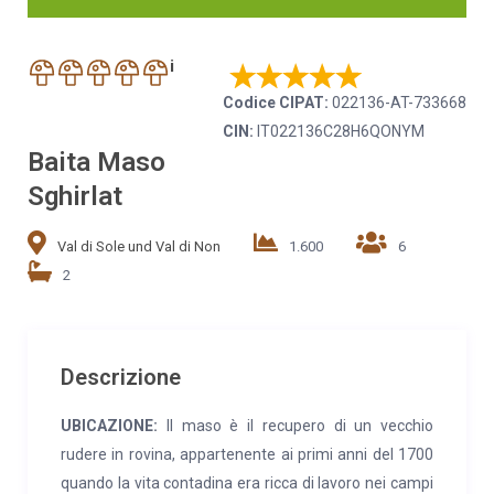
i
Codice CIPAT:
022136-AT-733668
CIN:
IT022136C28H6QONYM
Baita Maso
Sghirlat
Val di Sole und Val di Non
1.600
6
2
Descrizione
UBICAZIONE:
Il maso è il recupero di un vecchio
rudere in rovina, appartenente ai primi anni del 1700
quando la vita contadina era ricca di lavoro nei campi