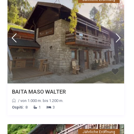
BAITA MASO WALTER
/
von 1.000 m. bis 1.200 m.
Ospiti:
8
1
3
Jährliche Eröffnung