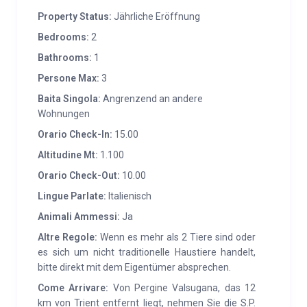
Pergine Valsugana und 26 Kilometer von der
Property Status:
Jährliche Eröffnung
Hauptstadt des Trentino entfernt.
Bedrooms:
2
EIGENSCHAFTEN:
Das Mas dei Osti ist ein Teil einer
Bathrooms:
1
Hütte mit zwei Immobilieneinheiten und einem
Persone Max:
3
privaten Parkplatz.
Unterkunft appartament: im
Baita Singola:
Angrenzend an andere
ersten Stock bestehend aus einem Wohnzimmer
Wohnungen
mit Kochnische, einem Schlafzimmer mit
Orario Check-In:
15.00
Doppelbett, einem Einzelzimmer, einem
Altitudine Mt:
1.100
Badezimmer mit Badewanne/Dusche und
Orario Check-Out:
10.00
Waschmaschine. Möglichkeit für zusätzliche
Betten.
Lingue Parlate:
Italienisch
Animali Ammessi:
Ja
Altre Regole:
Wenn es mehr als 2 Tiere sind oder
es sich um nicht traditionelle Haustiere handelt,
bitte direkt mit dem Eigentümer absprechen.
Come Arrivare:
Von Pergine Valsugana, das 12
km von Trient entfernt liegt, nehmen Sie die S.P.