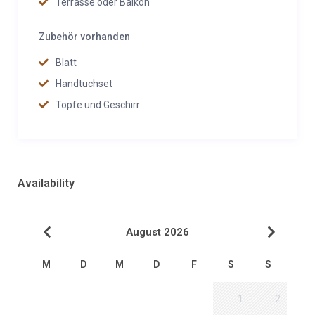
Terrasse oder Balkon
Zubehör vorhanden
Blatt
Handtuchset
Töpfe und Geschirr
Availability
August 2026
M
D
M
D
F
S
S
1
2