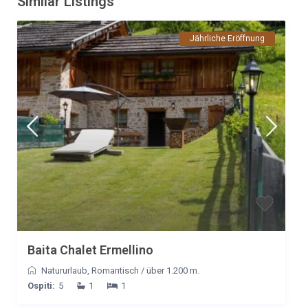
Similar Listings
Jährliche Eröffnung
Baita Chalet Ermellino
Natururlaub
,
Romantisch
/
über 1.200 m.
Ospiti:
5
1
1