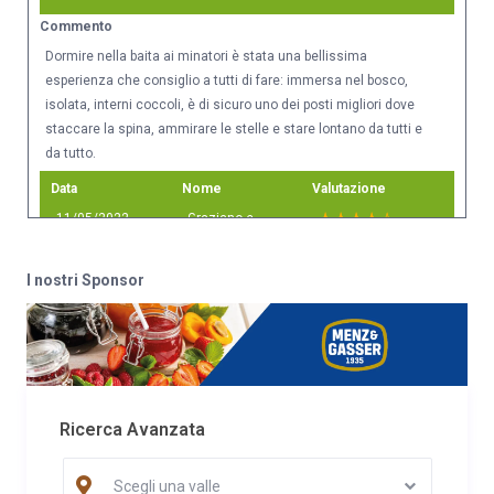
Commento
Dormire nella baita ai minatori è stata una bellissima
esperienza che consiglio a tutti di fare: immersa nel bosco,
isolata, interni coccoli, è di sicuro uno dei posti migliori dove
staccare la spina, ammirare le stelle e stare lontano da tutti e
da tutto.
Data
Nome
Valutazione
11/05/2022
Graziano e
Stefania
Commento
I nostri Sponsor
Chalet molto bello caldo e accogliente immerso nella natura
incontaminata ottimo posto per rilassarsi e fare trekking.
Consigliato per un esperienza alternativa.
Ricerca Avanzata
Scegli una valle