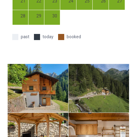
21
22
23
24
25
26
27
28
29
30
past
today
booked