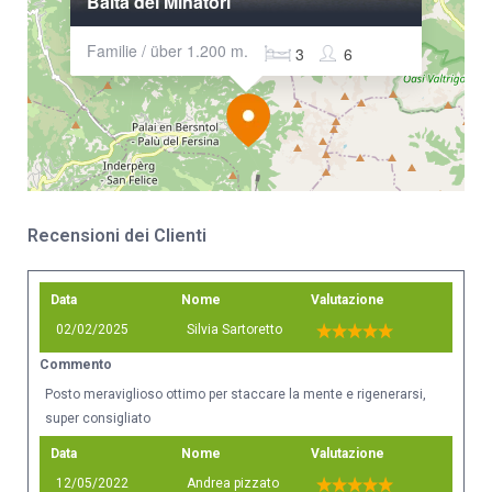
Baita dei Minatori
Familie / über 1.200 m.
3
6
Recensioni dei Clienti
Data
Nome
Valutazione
02/02/2025
Silvia Sartoretto
Commento
Posto meraviglioso ottimo per staccare la mente e rigenerarsi,
super consigliato
Data
Nome
Valutazione
12/05/2022
Andrea pizzato