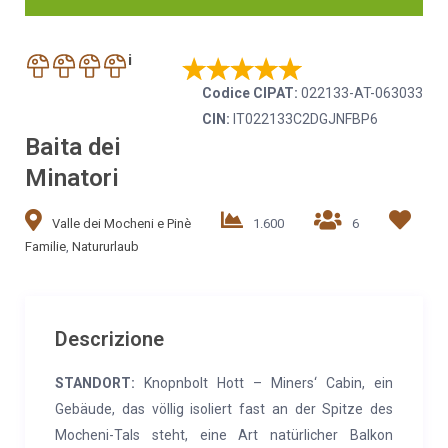
i
Codice CIPAT:
022133-AT-063033
CIN:
IT022133C2DGJNFBP6
Baita dei
Minatori
Valle dei Mocheni e Pinè
1.600
6
Familie
,
Natururlaub
Descrizione
STANDORT:
Knopnbolt Hott – Miners‘ Cabin, ein
Gebäude, das völlig isoliert fast an der Spitze des
Mocheni-Tals steht, eine Art natürlicher Balkon