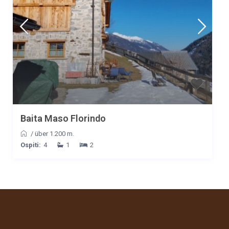
Baita Maso Florindo
/
über 1.200 m.
Ospiti:
4
1
2