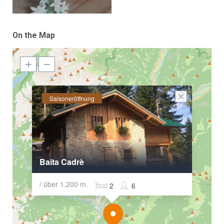
On the Map
Saisoneröffnung
Baita Cadrè
/ über 1.200 m.
2
6