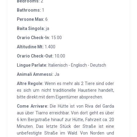
Etagenbett(en), Dusche; Toilette, Herd; Haustier
Bedrooms:
2
erlaubt: max. 3; Heizung Wohnfläche 80 m². Die
Bathrooms:
1
Kabine ist mit fließendem Wasser ausgestattet, es
Persone Max:
6
gibt jedoch KEIN TRINKWASSER. Die Eigentümer
Baita Singola:
ja
stellen Trinkwasser in Flaschen zur Verfügung.
Orario Check-In:
15.00
DIENSTLEISTUNGEN:
Die Annehmlichkeiten, die es
Altitudine Mt:
1.400
bietet, sind rein positive Energien, Schaukelstühle vor
Orario Check-Out:
10.00
dem knisternden Kamin, ein Badezimmer, ein großer
Lingue Parlate:
Italienisch - Englisch - Deutsch
Wohnbereich, ein Park/ 17.000 m² großer Außenwald
Animali Ammessi:
Ja
mit einer kleinen Festung zum Erkunden und einem
Altre Regole:
Wenn es mehr als 2 Tiere sind oder
Baumhaus zum Spielen. Sportmöglichkeiten in der
es sich um nicht traditionelle Haustiere handelt,
Umgebung: Radfahren, Mountainbiken sowie
bitte direkt mit dem Eigentümer absprechen.
Wandern. Garten und Außenbereiche mit Grill (Grill)
Come Arrivare:
Die Hütte ist von Riva del Garda
Privatparkplatz
aus über Tiarno erreichbar. Von dort geht es über
6 km Bergstraße hinauf zur Hütte, Fahrzeit ca. 20
Minuten. Das letzte Stück der Straße ist eine
unbefestigte Straße im Wald. Von Norden und