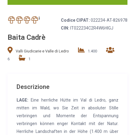
i
Codice CIPAT:
022234-AT-826978
CIN:
IT022234C2R4W6HIGJ
Baita Cadrè
Valli Giudicarie e Valle di Ledro
1.400
6
1
Descrizione
LAGE:
Eine herrliche Hütte im Val di Ledro, ganz
mitten im Wald, wo Sie Zeit in absoluter Stille
verbringen und Momente der Entspannung
verbringen können enger Kontakt mit der Natur.
Herrliche Landschaften in der Höhe (1.400 m über