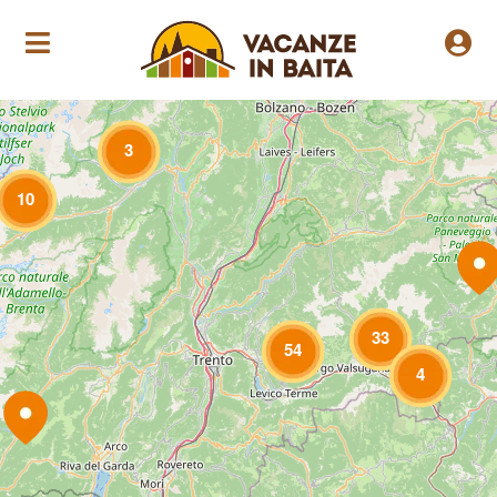
Loading Maps
3
10
33
54
4