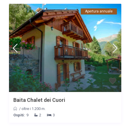
Apertura annuale
Baita Chalet dei Cuori
/
oltre i 1.200 m.
Ospiti:
9
2
3