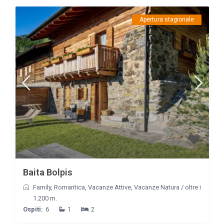
Apertura stagionale
Baita Bolpis
Family
,
Romantica
,
Vacanze Attive
,
Vacanze Natura
/
oltre i
1.200 m.
Ospiti:
6
1
2