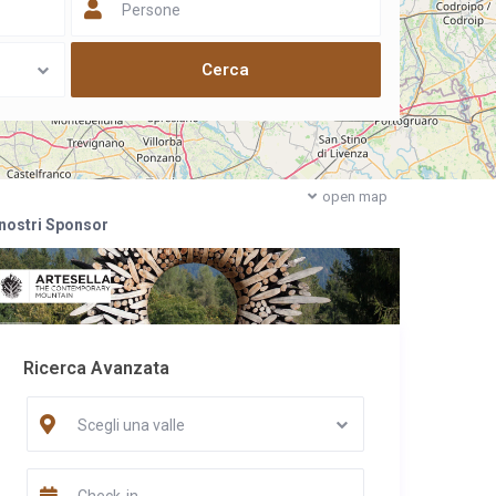
Persone
open map
 nostri Sponsor
Ricerca Avanzata
Scegli una valle