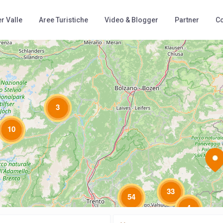
r Valle
Aree Turistiche
Video & Blogger
Partner
Co
Loading Maps
3
10
33
54
4