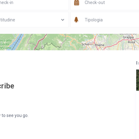
titudine
Tipologia
I
ribe
 to see you go.