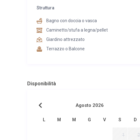
Struttura
Bagno con doccia o vasca
Caminetto/stufa a legna/pellet
Giardino attrezzato
Terrazzo o Balcone
Disponibilità
Agosto 2026
L
M
M
G
V
S
D
1
2