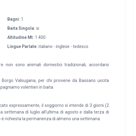
Sella, per gli appassionati della bicicletta ci sono fantastici
ite come il passo Manghen.
Bagni:
1
Baita Singola:
si
Altitudine Mt:
1.400
Lingue Parlate:
italiano - inglese - tedesco
e non sono animali domestici tradizionali, accordarsi
 Borgo Valsugana, per chi proviene da Bassano uscita
mpagniamo volentieri in baita.
to espressamente, il soggiorno si intende di 3 giorni (2
ma settimana di luglio all'ultima di agosto e dalla terza di
 è richiesta la permanenza di almeno una settimana.