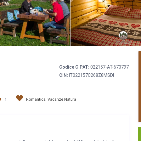
Codice CIPAT:
022157-AT-670797
CIN:
IT022157C268Z8MSDI
1
Romantica
,
Vacanze Natura