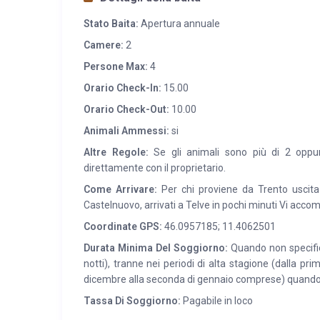
delle Fiabe potete visitare le splendide opere di Arte 
Stato Baita:
Apertura annuale
percorsi fra sentieri e ciclabili ma anche mitiche sal
Camere:
2
Persone Max:
4
Orario Check-In:
15.00
Orario Check-Out:
10.00
Animali Ammessi:
si
Altre Regole:
Se gli animali sono più di 2 oppur
direttamente con il proprietario.
Come Arrivare:
Per chi proviene da Trento uscita
Castelnuovo, arrivati a Telve in pochi minuti Vi acco
Coordinate GPS:
46.0957185; 11.4062501
Durata Minima Del Soggiorno:
Quando non specifica
notti), tranne nei periodi di alta stagione (dalla pri
dicembre alla seconda di gennaio comprese) quando
Tassa Di Soggiorno:
Pagabile in loco