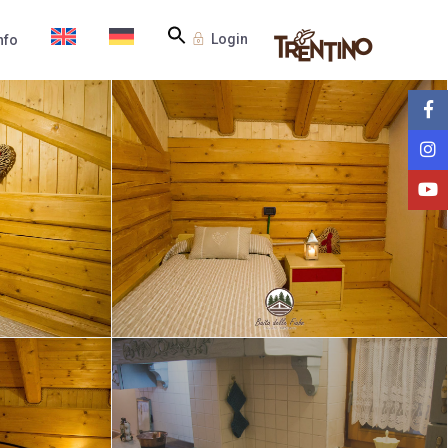
Login
nfo