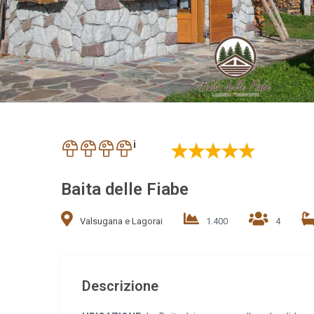
i
Baita delle Fiabe
Valsugana e Lagorai
1.400
4
Descrizione