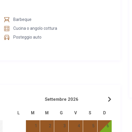
Barbeque
Cucina o angolo cottura
Posteggio auto
Settembre 2026
L
M
M
G
V
S
D
1
2
3
4
5
6