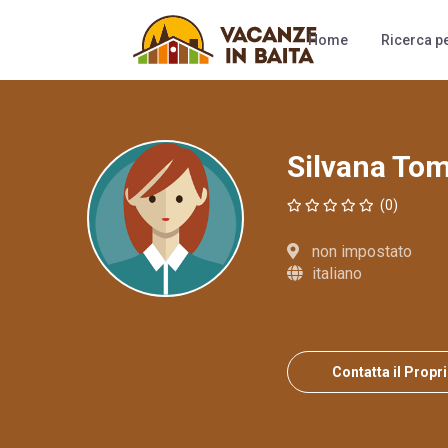
Camere
Al
Home
Ricerca pe
Silvana Tom
(0)
non impostato
italiano
Contatta il Propr