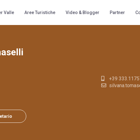
titudine
Tipologia
r Valle
Aree Turistiche
Video & Blogger
Partner
Co
aselli
+39 333.117
silvana.tomasel
ietario