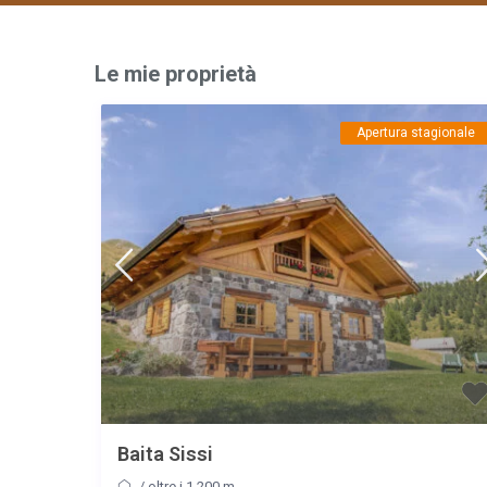
Le mie proprietà
Apertura stagionale
Baita Sissi
/
oltre i 1.200 m.