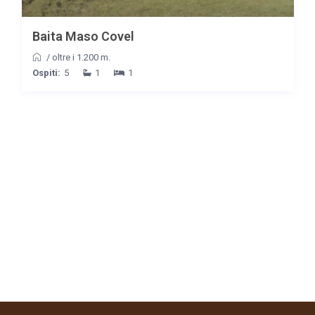
Baita Maso Covel
/
oltre i 1.200 m.
Ospiti:
5
1
1