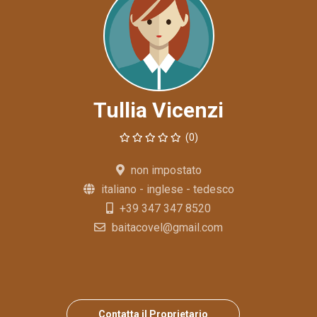
Tullia Vicenzi
(0)
non impostato
italiano - inglese - tedesco
+39 347 347 8520
baitacovel@gmail.com
Contatta il Proprietario