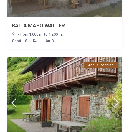
Commento
È stata una settimana di assoluto riposo la baita è immersa
nella natura e nel silenzio ed era quello che volevamo . I
proprietari, Rita e Giulio sono stati di una estrema gentilezza a
BAITA MASO WALTER
disposizione per qualsiasi esigenza . Siamo stati benissimo e ci
/
from 1,000 m. to 1,200 m.
ritorneremo sicuramente .
Ospiti:
8
1
3
Data
Nome
Valutazione
15/07/2022
Maria Grazia
Commento
Annual opening
È stata una settimana di assoluto riposo la baita è immersa
nella natura e nel silenzio ed era quello che volevamo . I
proprietari, Rita e Giulio sono stati di una estrema gentilezza a
disposizione per qualsiasi esigenza . Siamo stati benissimo e ci
ritorneremo sicuramente .
Data
Nome
Valutazione
12/06/2022
Filippo
Commento
Abbiamo trascorso 4 giorni in questa magnifica struttura e ci