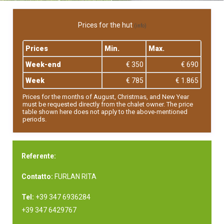
Prices for the hut
(info)
Prices
Min.
Max.
Week-end
€ 350
€ 690
Week
€ 785
€ 1.865
Prices for the months of August, Christmas, and New Year
must be requested directly from the chalet owner. The price
table shown here does not apply to the above-mentioned
periods.
Referente:
Contatto:
FURLAN RITA
Tel:
+39 347 6936284
+39 347 6429767