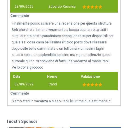
23/09/2025
Edoardo Recchia
Commento
Finalmente posso scrivere una recensione per questa struttura
Beh che dire si rimane veramente a bocca aperta sotto tutti i
punti di vista posto paradisiaco accoglienza super disponibili per
qualsiasi cosa casa bellissima il tipico posto dove rilassarsi
dopo delle belle camminate o un tuffo nei vicinissimi laghi
situato sopra uno splendido paesino ma vige un silenzio quasi
surreale quindi vi conviene di farvi una vacanza al maso Paoli
Ve lo consigliooooo
Data
Nome
Valutazione
02/09/2022
Carol
Commento
Siamo stati in vacanza a Maso Paoli le ultime due settimane di
agosto. L’accoglienza del signor Giulio e della signora Rita è
stata una vera sorpresa, bigliettino personalizzato di benvenuto
accompagnato da delle marmellate e da un ottima bottiglia di
I nostri Sponsor
vino. La struttura è molto bella e accogliente, lo spazio verde