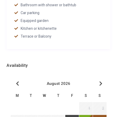
Bathroom with shower or bathtub
Car parking
Equipped garden
Kitchen or kitchenette
Terrace or Balcony
Availability
August 2026
M
T
W
T
F
S
S
1
2