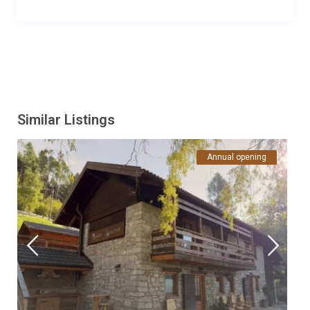
bella esperienza. L 'accoglienza di Giulio e Rita è stata perfetta.
Giulio ci è venuto a prendere a Torcegno e ci ha accompagnato
a in baita. La posizione della casa è strategica vicina al paese
ma immersa nel verde. Il panorama è stupendo. Non ho
nessuna nota negativa... Il cane aveva tutto lo spazio del prato
davanti. Sicuramente se torniamo in zona tengo in
considerazione di tornarci. Le marmellate dell' accoglienza
sono state gradite
Similar Listings
Data
Nome
Valutazione
29/07/2022
Barbieri Roberto
Annual opening
Commento
Bellissima esperienza sicuramente da ripetere Il maso è
comodo e curato con una grande spazio esterno a prato
,immerso nei boschi ma comodo al paese di Torcegno dove
sono presenti tutti i servizi essenziali . Ottimo per chi ha animali
domestici .
Data
Nome
Valutazione
16/07/2022
Maria Grazia