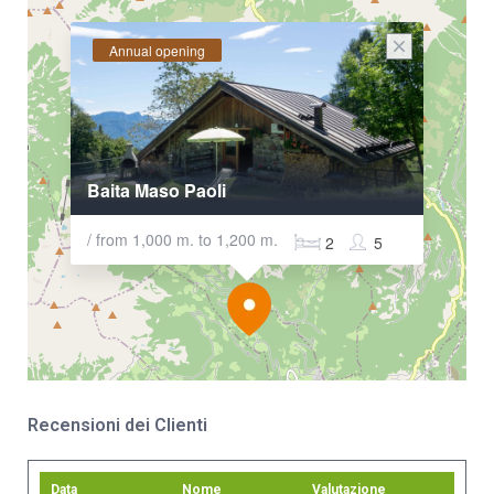
Annual opening
Baita Maso Paoli
/ from 1,000 m. to 1,200 m.
2
5
Recensioni dei Clienti
Data
Nome
Valutazione