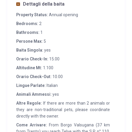
Dettagli della baita
Property Status:
Annual opening
Bedrooms:
2
Bathrooms:
1
Persone Max:
5
Baita Singola:
yes
Orario Check-In:
15.00
Altitudine Mt:
1.100
Orario Check-Out:
10.00
Lingue Parlate:
Italian
Animali Ammessi:
yes
Altre Regole:
If there are more than 2 animals or
they are non-traditional pets, please coordinate
directly with the owner.
Come Arrivare:
From Borgo Valsugana (37 km
from Trento) you reach Telve with the S.P. n° 110,