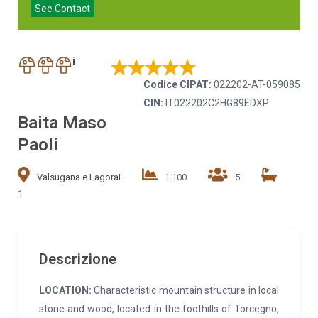
See Contact
i
Codice CIPAT:
022202-AT-059085
CIN:
IT022202C2HG89EDXP
Baita Maso
Paoli
Valsugana e Lagorai
1.100
5
1
Descrizione
LOCATION:
Characteristic mountain structure in local
stone and wood, located in the foothills of Torcegno,