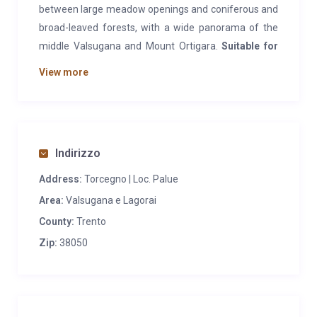
between large meadow openings and coniferous and
broad-leaved forests, with a wide panorama of the
middle Valsugana and Mount Ortigara.
Suitable for
restful stays and for lovers of trekking and ski
View more
mountaineering.
FEATURES:
Chalet inside which there is an
independent apartment with the following
characteristics: entrance facing NE and open on two
Indirizzo
sides and consists of of kitchen, 1 double bedroom, a
Address:
Torcegno | Loc. Palue
bedroom with three beds and bathroom with shower.
Area:
Valsugana e Lagorai
SERVICES:
In Torcegno (4 km) supermarket,
County:
Trento
restaurant, bank, and bus stop. 4 km away from a
Zip:
38050
mountain hut with typical products from 15 June to
15 September. In Borgo Valsugana (12 km) hospital,
train station and sports facilities with outdoor
swimming pool.